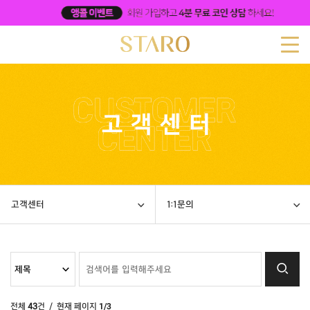
고객센터
1:1문의
전체
43
건
/ 현재 페이지
1/3